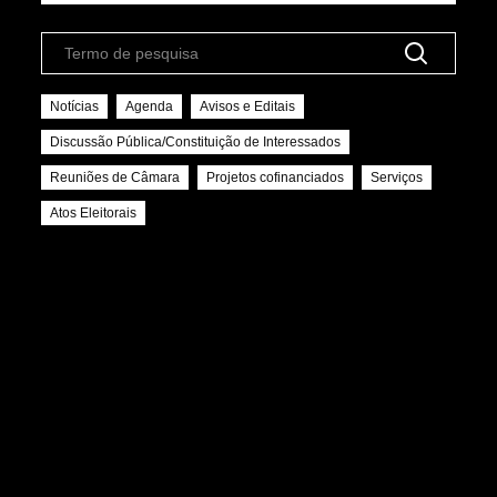
Inserir
texto
para
Notícias
Agenda
Avisos e Editais
pesquisar
Discussão Pública/Constituição de Interessados
Reuniões de Câmara
Projetos cofinanciados
Serviços
Atos Eleitorais