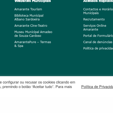
Websites Municipais
Acessos Rápidos
Amarante Tourism
Contactos e Horário
Municipais
Biblioteca Municipal
Albano Sardoeira
Recrutamento
Amarante Cine-Teatro
Serviços Online
Amarante
Museu Municipal Amadeo
de Souza-Cardoso
Portal de Formulári
AmarantePure – Termas
Canal de denúncias
& Spa
Política de privacida
ode configurar ou recusar os cookies clicando em
, premindo o botão “Aceitar tudo”. Para mais
Política de Privaci
peia
Projetos cofinanciados