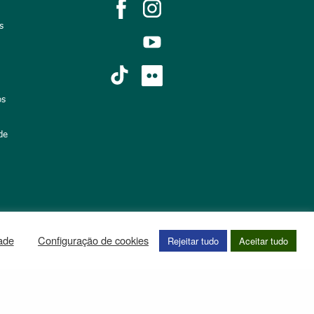
s
os
de
dade
Configuração de cookies
Rejeitar tudo
Aceitar tudo