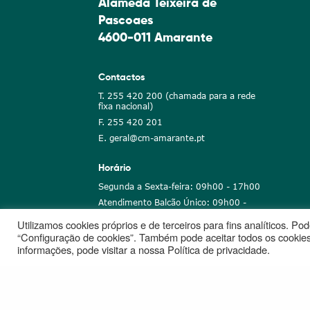
Alameda Teixeira de
Pascoaes
4600-011 Amarante
Contactos
T. 255 420 200 (chamada para a rede
fixa nacional)
F. 255 420 201
E. geral@cm-amarante.pt
Horário
Segunda a Sexta-feira: 09h00 - 17h00
Atendimento Balcão Único: 09h00 -
16h00
Utilizamos cookies próprios e de terceiros para fins analíticos. P
“Configuração de cookies”. Também pode aceitar todos os cookies
informações, pode visitar a nossa Política de privacidade.
Notícias
Recrutamento
Portugal 2020
União Euro