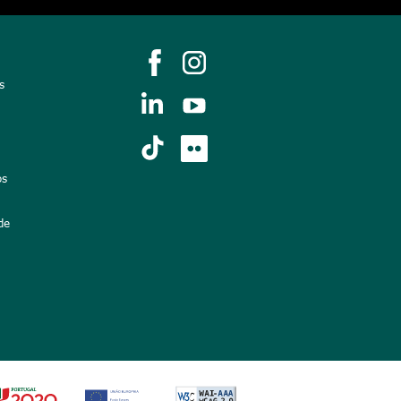
s
os
de