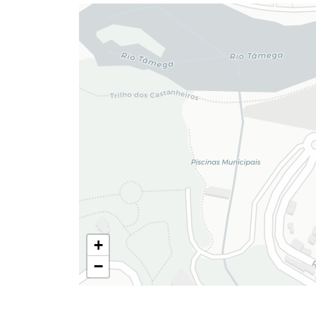
Termo de Pesquisa
Categorias gerais
+
−
Filtros