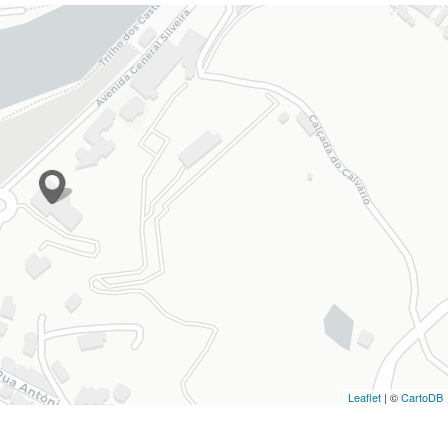
Leaflet
| ©
CartoDB