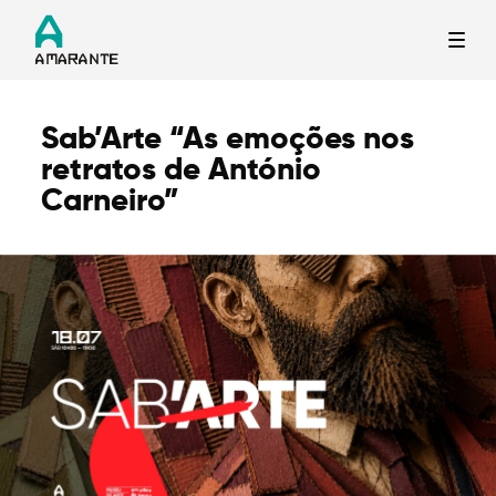
Sab’Arte “As emoções nos
Termo de Pesquisa
retratos de António
Carneiro”
Categorias gerais
Filtros