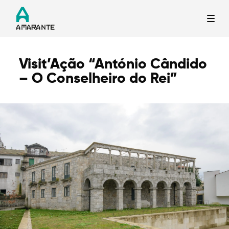
Visit’Ação “António Cândido
Termo de Pesquisa
– O Conselheiro do Rei”
Categorias gerais
Filtros