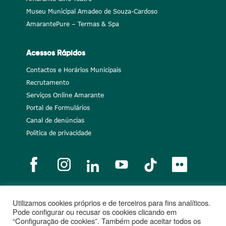
Museu Municipal Amadeo de Souza-Cardoso
AmarantePure – Termas & Spa
Acessos Rápidos
Contactos e Horários Municipais
Recrutamento
Serviços Online Amarante
Portal de Formulários
Canal de denúncias
Política de privacidade
Utilizamos cookies próprios e de terceiros para fins analíticos.
Notícias
Recrutamento
Portugal 2020
União Europeia
Pode configurar ou recusar os cookies clicando em
“Configuração de cookies”. Também pode aceitar todos os
Projetos cofinanciados