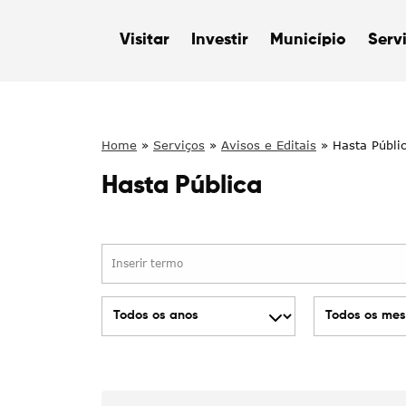
Visitar
Investir
Município
Serv
Home
»
Serviços
»
Avisos e Editais
»
Hasta Públi
Hasta Pública
Inserir
texto
para
Escolha
Escolha
pesquisar
o
o
ano
mês