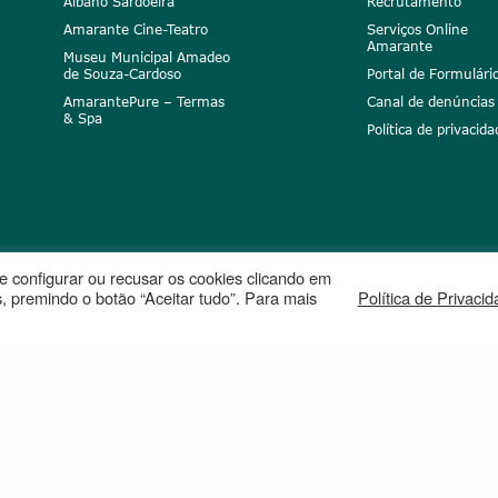
Albano Sardoeira
Recrutamento
Amarante Cine-Teatro
Serviços Online
Amarante
Museu Municipal Amadeo
de Souza-Cardoso
Portal de Formulári
AmarantePure – Termas
Canal de denúncias
& Spa
Política de privacida
ode configurar ou recusar os cookies clicando em
, premindo o botão “Aceitar tudo”. Para mais
Política de Privaci
peia
Projetos cofinanciados