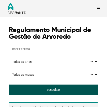
Regulamento Municipal de
Termo de Pesquisa
Gestão de Arvoredo
Inserir
texto
para
pesquisar
Categorias gerais
pesquisar
Filtros