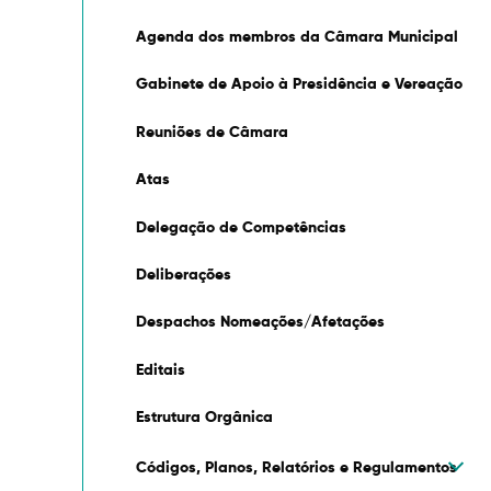
Agenda dos membros da Câmara Municipal
Gabinete de Apoio à Presidência e Vereação
Reuniões de Câmara
Atas
Delegação de Competências
Deliberações
Despachos Nomeações/Afetações
Editais
Estrutura Orgânica
Códigos, Planos, Relatórios e Regulamentos