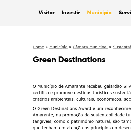
Visitar
Investir
Município
Serv
Home
»
Município
»
Câmara Municipal
»
Sustentab
Green Destinations
O Município de Amarante recebeu galardão Si
certifica e promove destinos turísticos sustent
critérios ambientais, culturais, económicos, soc
O Green Destinations Award é um reconhecimen
Amarante, na promoção da sustentabilidade turís
tangíveis, como o património natural, são tamb
que tenham em atenção os princípios do desenv