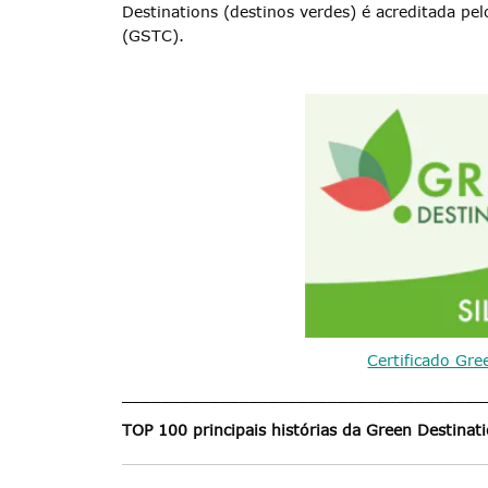
Destinations (destinos verdes) é acreditada pe
(GSTC).
Certificado Gre
_____________________________________
TOP 100 principais histórias da Green Destinat