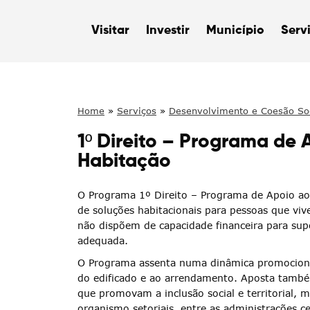
Visitar
Investir
Município
Serv
Home
»
Serviços
»
Desenvolvimento e Coesão So
Habitação
1º Direito – Programa de 
Habitação
O Programa 1º Direito – Programa de Apoio ao
de soluções habitacionais para pessoas que vi
não dispõem de capacidade financeira para sup
adequada.
O Programa assenta numa dinâmica promocional
do edificado e ao arrendamento. Aposta també
que promovam a inclusão social e territorial, m
organismo setoriais, entre as administrações cen