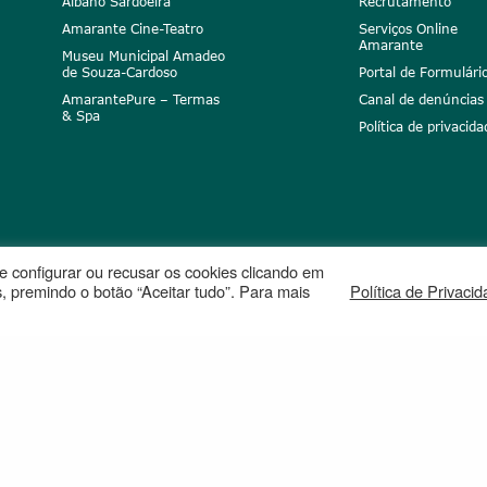
Albano Sardoeira
Recrutamento
Amarante Cine-Teatro
Serviços Online
Amarante
Museu Municipal Amadeo
de Souza-Cardoso
Portal de Formulári
AmarantePure – Termas
Canal de denúncias
& Spa
Política de privacida
ode configurar ou recusar os cookies clicando em
, premindo o botão “Aceitar tudo”. Para mais
Política de Privaci
peia
Projetos cofinanciados