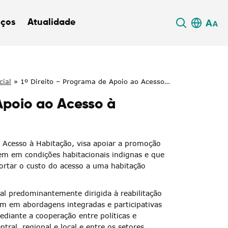
iços
Atualidade
cial
»
1º Direito – Programa de Apoio ao Acesso à
Apoio ao Acesso à
 Acesso à Habitação, visa apoiar a promoção
vem em condições habitacionais indignas e que
ortar o custo do acesso a uma habitação
 predominantemente dirigida à reabilitação
m em abordagens integradas e participativas
ediante a cooperação entre políticas e
tral, regional e local e entre os setores