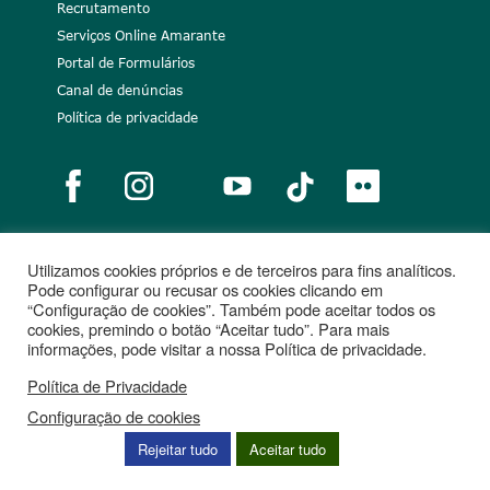
Recrutamento
Serviços Online Amarante
Portal de Formulários
Canal de denúncias
Política de privacidade
Utilizamos cookies próprios e de terceiros para fins analíticos.
Notícias
Recrutamento
Portugal 2020
União Europeia
Pode configurar ou recusar os cookies clicando em
“Configuração de cookies”. Também pode aceitar todos os
Projetos cofinanciados
cookies, premindo o botão “Aceitar tudo”. Para mais
informações, pode visitar a nossa Política de privacidade.
Política de Privacidade
Configuração de cookies
Rejeitar tudo
Aceitar tudo