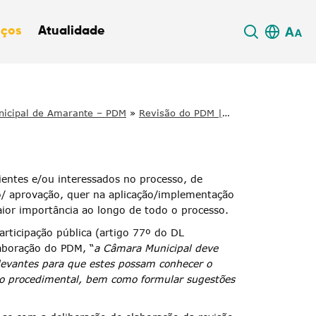
iços
Atualidade
unicipal de Amarante – PDM
»
Revisão do PDM |
ientes e/ou interessados no processo, de
ão/ aprovação, quer na aplicação/implementação
aior importância ao longo de todo o processo.
rticipação pública (artigo 77º do DL
aboração do PDM, “
a Câmara Municipal deve
elevantes para que estes possam conhecer o
ção procedimental, bem como formular sugestões
.