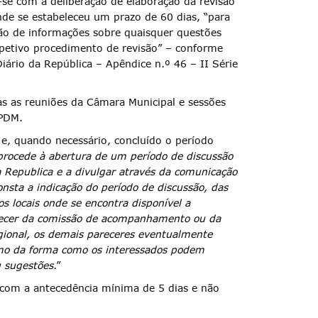
u-se com a deliberação de elaboração da revisão
onde se estabeleceu um prazo de 60 dias, “para
ão de informações sobre quaisquer questões
petivo procedimento de revisão” – conforme
iário da República – Apêndice n.º 46 – II Série
as as reuniões da Câmara Municipal e sessões
 PDM.
, quando necessário, concluído o período
procede à abertura de um período de discussão
da Republica e a divulgar através da comunicação
onsta a indicação do período de discussão, das
os locais onde se encontra disponível a
parecer da comissão de acompanhamento ou da
gional, os demais pareceres eventualmente
omo da forma como os interessados podem
u sugestões
.”
 com a antecedência mínima de 5 dias e não