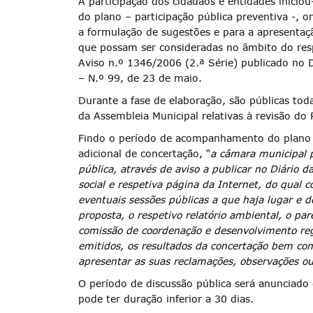
A participação dos cidadãos e entidades inicio
do plano – participação pública preventiva -, 
a formulação de sugestões e para a apresentaç
que possam ser consideradas no âmbito do res
Aviso n.º 1346/2006 (2.ª Série) publicado no D
– N.º 99, de 23 de maio.
Durante a fase de elaboração, são públicas tod
da Assembleia Municipal relativas à revisão do
Findo o período de acompanhamento do plano e
adicional de concertação, “
a câmara municipal 
pública, através de aviso a publicar no Diário 
social e respetiva página da Internet, do qual c
eventuais sessões públicas a que haja lugar e d
proposta, o respetivo relatório ambiental, o 
comissão de coordenação e desenvolvimento re
emitidos, os resultados da concertação bem c
apresentar as suas reclamações, observações o
O período de discussão pública será anunciado
pode ter duração inferior a 30 dias.