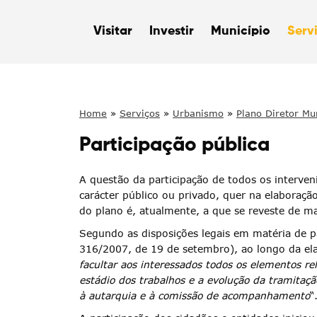
Visitar
Investir
Município
Serv
Home
»
Serviços
»
Urbanismo
»
Plano Diretor M
Procedimento
»
Participação pública
Participação pública
A questão da participação de todos os interven
carácter público ou privado, quer na elaboraç
do plano é, atualmente, a que se reveste de m
Segundo as disposições legais em matéria de pa
316/2007, de 19 de setembro), ao longo da el
facultar aos interessados todos os elementos r
estádio dos trabalhos e a evolução da tramita
à autarquia e à comissão de acompanhamento
“