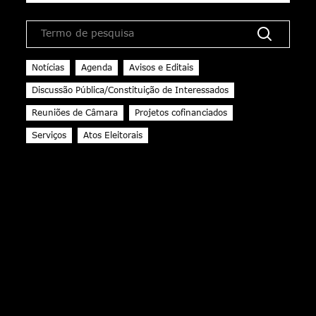
famílias abrangidas
Inserir
texto
para
Notícias
Agenda
Avisos e Editais
pesquisar
Discussão Pública/Constituição de Interessados
Reuniões de Câmara
Projetos cofinanciados
Serviços
Atos Eleitorais