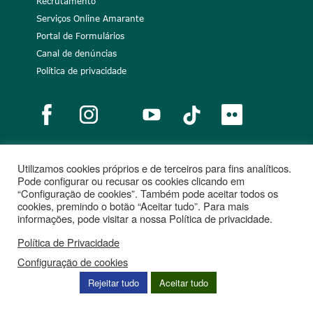
Recrutamento
Serviços Online Amarante
Portal de Formulários
Canal de denúncias
Política de privacidade
Utilizamos cookies próprios e de terceiros para fins analíticos.
Notícias
Recrutamento
Portugal 2020
União Europeia
Pode configurar ou recusar os cookies clicando em
“Configuração de cookies”. Também pode aceitar todos os
Projetos cofinanciados
cookies, premindo o botão “Aceitar tudo”. Para mais
informações, pode visitar a nossa Política de privacidade.
Política de Privacidade
Configuração de cookies
Rejeitar tudo
Aceitar tudo