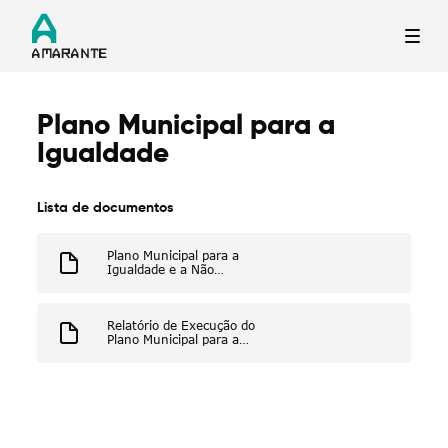
Plano Municipal para a
Termo de Pesquisa
Igualdade
Lista de documentos
Plano Municipal para a
Igualdade e a Não
Categorias gerais
Discriminação de Amarante
Relatório de Execução do
Plano Municipal para a
Igualdade e a Não
Discriminação de Amarante
Filtros