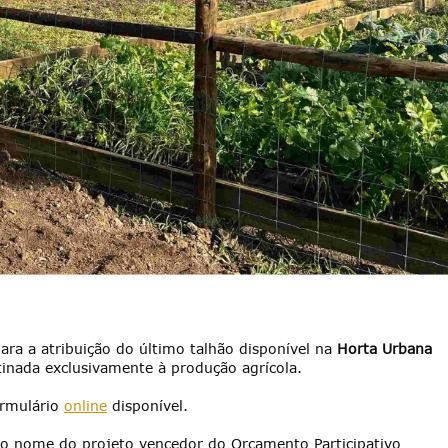
ara a atribuição do último talhão disponível na
Horta Urbana
stinada exclusivamente à produção agrícola.
ormulário
online
disponível.
o nome do projeto vencedor do Orçamento Participativo