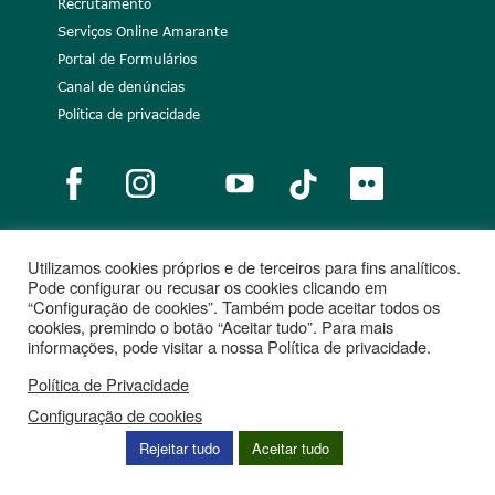
Recrutamento
Serviços Online Amarante
Portal de Formulários
Canal de denúncias
Política de privacidade
Utilizamos cookies próprios e de terceiros para fins analíticos.
Notícias
Recrutamento
Portugal 2020
União Europeia
Pode configurar ou recusar os cookies clicando em
“Configuração de cookies”. Também pode aceitar todos os
Projetos cofinanciados
cookies, premindo o botão “Aceitar tudo”. Para mais
informações, pode visitar a nossa Política de privacidade.
Política de Privacidade
Configuração de cookies
Rejeitar tudo
Aceitar tudo