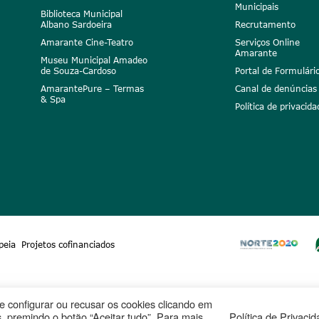
Municipais
Biblioteca Municipal
Albano Sardoeira
Recrutamento
Amarante Cine-Teatro
Serviços Online
Amarante
Museu Municipal Amadeo
de Souza-Cardoso
Portal de Formulári
AmarantePure – Termas
Canal de denúncias
& Spa
Política de privacida
peia
Projetos cofinanciados
ode configurar ou recusar os cookies clicando em
, premindo o botão “Aceitar tudo”. Para mais
Política de Privaci