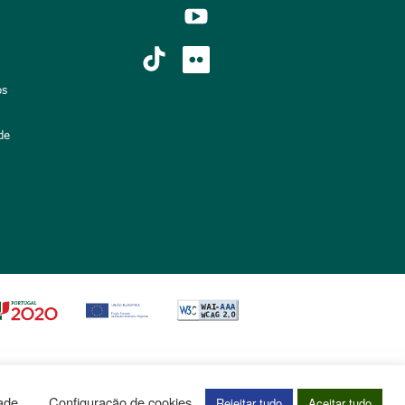
os
de
dade
Configuração de cookies
Rejeitar tudo
Aceitar tudo