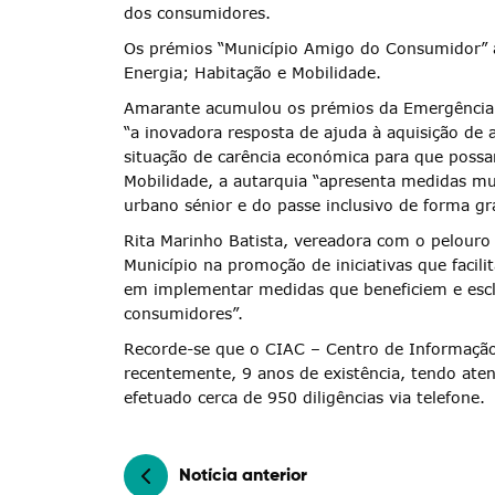
dos consumidores.
Os prémios “Município Amigo do Consumidor” a
Energia; Habitação e Mobilidade.
Termo de Pesquisa
Amarante acumulou os prémios da Emergência So
“a inovadora resposta de ajuda à aquisição de 
situação de carência económica para que possa
Mobilidade, a autarquia “apresenta medidas mu
urbano sénior e do passe inclusivo de forma gr
Categorias gerais
Rita Marinho Batista, vereadora com o pelouro
Município na promoção de iniciativas que faci
em implementar medidas que beneficiem e escl
consumidores”.
Recorde-se que o CIAC – Centro de Informaçã
recentemente, 9 anos de existência, tendo ate
Filtros
efetuado cerca de 950 diligências via telefone.
Notícia anterior