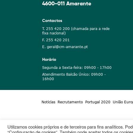
4600-011 Amarante
Contactos
T. 255 420 200 (chamada para a rede
fixa nacional)
F. 255 420 201
E. geral@cm-amarante.pt
Horário
Segunda a Sexta-feira: 09h00 - 17h00
Atendimento Balcão Único: 09h00 -
16h00
Notícias
Recrutamento
Portugal 2020
União Euro
Utilizamos cookies próprios e de terceiros para fins analíticos. P
“Configuração de cookies”. Também pode aceitar todos os cookies