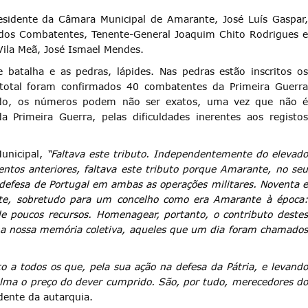
esidente da Câmara Municipal de Amarante, José Luís Gaspar,
 dos Combatentes, Tenente-General Joaquim Chito Rodrigues e
ila Meã, José Ismael Mendes.
atalha e as pedras, lápides. Nas pedras estão inscritos os
tal foram confirmados 40 combatentes da Primeira Guerra
udo, os números podem não ser exatos, uma vez que não é
 Primeira Guerra, pelas dificuldades inerentes aos registos
Municipal,
“Faltava este tributo. Independentemente do elevad
ntos anteriores, faltava este tributo porque Amarante, no seu
 defesa de Portugal em ambas as operações militares. Noventa e
e, sobretudo para um concelho como era Amarante à época:
e poucos recursos. Homenagear, portanto, o contributo destes
a nossa memória coletiva, aqueles que um dia foram chamados
 a todos os que, pela sua ação na defesa da Pátria, e levando
lma o preço do dever cumprido. São, por tudo, merecedores do
ente da autarquia.