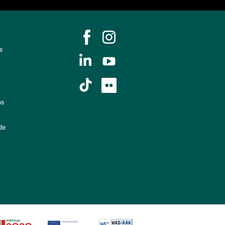
s
os
de