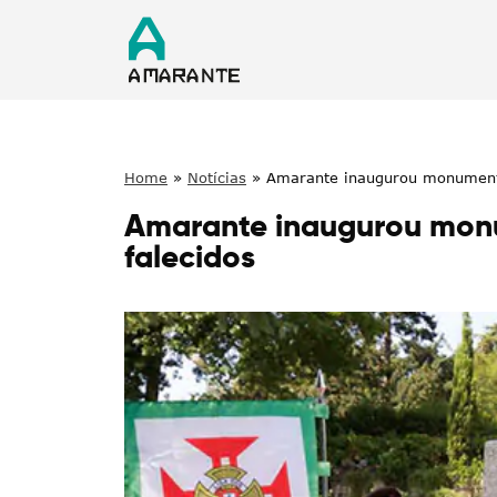
Home
»
Notícias
»
Amarante inaugurou monumento
Amarante inaugurou monu
falecidos