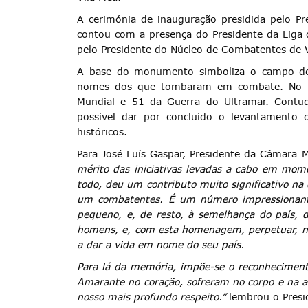
A cerimónia de inauguração presidida pelo Pr
contou com a presença do Presidente da Liga
pelo Presidente do Núcleo de Combatentes de V
A base do monumento simboliza o campo de b
nomes dos que tombaram em combate. No to
Termo de Pesquisa
Mundial e 51 da Guerra do Ultramar. Cont
possível dar por concluído o levantamento da
históricos.
Para José Luís Gaspar, Presidente da Câmara 
mérito das iniciativas levadas a cabo em mome
todo, deu um contributo muito significativo na
Categorias gerais
um combatentes. É um número impressionant
pequeno, e, de resto, à semelhança do país, d
homens, e, com esta homenagem, perpetuar, n
a dar a vida em nome do seu país.
Para lá da memória, impõe-se o reconhecimento
Filtros
Amarante no coração, sofreram no corpo e na a
nosso mais profundo respeito.”
lembrou o Presid