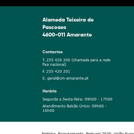
Alameda Teixeira de
Pascoaes
4600-011 Amarante
Contactos
T. 255 420 200 (chamada para a rede
fixa nacional)
F. 255 420 201
E. geral@cm-amarante.pt
Horário
Segunda a Sexta-feira: 09h00 - 17h00
Atendimento Balcão Único: 09h00 -
16h00
Notícias
Recrutamento
Portugal 2020
União Euro