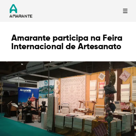
Amarante participa na Feira
Termo de Pesquisa
Internacional de Artesanato
Categorias gerais
Filtros