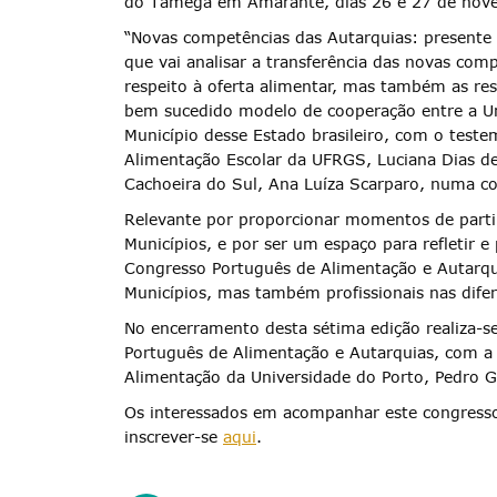
do Tâmega em Amarante, dias 26 e 27 de nove
“Novas competências das Autarquias: presente e
que vai analisar a transferência das novas co
respeito à oferta alimentar, mas também as res
bem sucedido modelo de cooperação entre a Un
Termo de Pesquisa
Município desse Estado brasileiro, com o tes
Alimentação Escolar da UFRGS, Luciana Dias de 
Cachoeira do Sul, Ana Luíza Scarparo, numa 
Relevante por proporcionar momentos de partilh
Municípios, e por ser um espaço para refletir e
Categorias gerais
Congresso Português de Alimentação e Autarqui
Municípios, mas também profissionais nas dife
No encerramento desta sétima edição realiza-s
Português de Alimentação e Autarquias, com a 
Alimentação da Universidade do Porto, Pedro 
Filtros
Os interessados em acompanhar este congress
inscrever-se
aqui
.