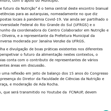
mbro, com o apoio do Município.
 futuro da Nutrição” é o tema central deste encontro bianual
mpetências para as autarquias, nomeadamente no que diz
postas locais à pandemia Covid-19. Vai ainda ser partilhado o
iversidade Federal do Rio Grande do Sul (UFRGS) e o
temunho da coordenadora do Centro Colaborador em Nutrição e
Oliveira, e a representante da Prefeitura Municipal da
conversa moderada por Janaína Venzke da UFRGS.
a e divulgação de boas práticas existentes nos diferentes
 perspetivar o futuro da alimentação nestes contextos, o
as conta com o contributo de representantes de vários
rentes áreas em discussão.
e uma reflexão em jeito de balanço dos 15 anos do Congresso
presença do Diretor da Faculdade de Ciências da Nutrição e
Graça, e moderação de Ada Rocha.
o, que será transmitido no Youtube da FCNAUP, devem