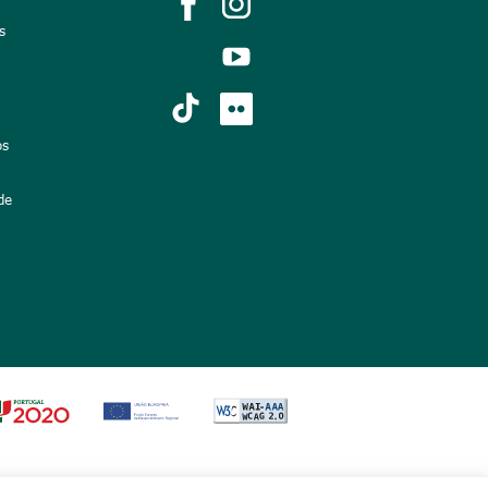
s
os
de