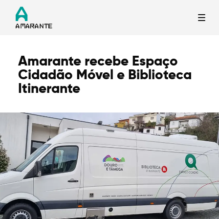
Amarante recebe Espaço
Termo de Pesquisa
Cidadão Móvel e Biblioteca
Itinerante
Categorias gerais
Filtros