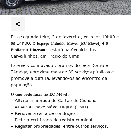
Esta segunda-feira, 3 de fevereiro, entre as 10h00 e
as 14h00, o 𝐄𝐬𝐩𝐚𝐜̧𝐨 𝐂𝐢𝐝𝐚𝐝𝐚̃𝐨 𝐌𝐨́𝐯𝐞𝐥 (𝐄𝐂 𝐌𝐨́𝐯𝐞𝐥) e a
𝐁𝐢𝐛𝐥𝐢𝐨𝐭𝐞𝐜𝐚 𝐈𝐭𝐢𝐧𝐞𝐫𝐚𝐧𝐭𝐞, estará na Avenida dos
Carvalhinhos, em Freixo de Cima.
Este serviço inovador, promovido pela Douro e
Tâmega, aproxima mais de 35 serviços públicos e
promove a cultura, levando-os ao encontro da
população.
𝐎 𝐪𝐮𝐞 𝐩𝐨𝐝𝐞 𝐟𝐚𝐳𝐞𝐫 𝐧𝐨 𝐄𝐂 𝐌𝐨́𝐯𝐞𝐥?
–
Alterar a morada do Cartão de Cidadão
–
Ativar a Chave Móvel Digital (CMD)
–
Renovar a carta de condução
–
Pedir o certificado de registo criminal
–
Registar propriedades, entre outros serviços,