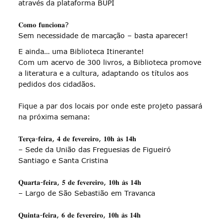
através da plataforma BUPI
𝐂𝐨𝐦𝐨 𝐟𝐮𝐧𝐜𝐢𝐨𝐧𝐚?
Sem necessidade de marcação – basta aparecer!
E ainda… uma Biblioteca Itinerante!
Com um acervo de 300 livros, a Biblioteca promove
a literatura e a cultura, adaptando os títulos aos
pedidos dos cidadãos.
Fique a par dos locais por onde este projeto passará
na próxima semana:
𝐓𝐞𝐫𝐜̧𝐚-𝐟𝐞𝐢𝐫𝐚, 𝟒 𝐝𝐞 𝐟𝐞𝐯𝐞𝐫𝐞𝐢𝐫𝐨, 𝟏𝟎𝐡 𝐚̀𝐬 𝟏𝟒𝐡
– Sede da União das Freguesias de Figueiró
Santiago e Santa Cristina
𝐐𝐮𝐚𝐫𝐭𝐚-𝐟𝐞𝐢𝐫𝐚, 𝟓 𝐝𝐞 𝐟𝐞𝐯𝐞𝐫𝐞𝐢𝐫𝐨, 𝟏𝟎𝐡 𝐚̀𝐬 𝟏𝟒𝐡
– Largo de São Sebastião em Travanca
𝐐𝐮𝐢𝐧𝐭𝐚-𝐟𝐞𝐢𝐫𝐚, 𝟔 𝐝𝐞 𝐟𝐞𝐯𝐞𝐫𝐞𝐢𝐫𝐨, 𝟏𝟎𝐡 𝐚̀𝐬 𝟏𝟒𝐡