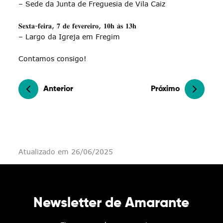
– Sede da Junta de Freguesia de Vila Caiz
𝐒𝐞𝐱𝐭𝐚-𝐟𝐞𝐢𝐫𝐚, 𝟕 𝐝𝐞 𝐟𝐞𝐯𝐞𝐫𝐞𝐢𝐫𝐨, 𝟏𝟎𝐡 𝐚̀𝐬 𝟏𝟑𝐡
– Largo da Igreja em Fregim
Contamos consigo!
Anterior
Próximo
Atualizado em 26/06/2025
Newsletter de Amarante