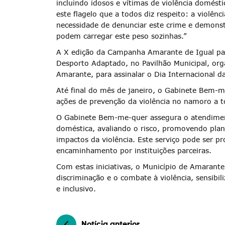
Categorias gerais
incluindo idosos e vítimas de violência domé
este flagelo que a todos diz respeito: a violênc
necessidade de denunciar este crime e demonst
podem carregar este peso sozinhas.”
A X edição da Campanha Amarante de Igual pa
Filtros
Desporto Adaptado, no Pavilhão Municipal, org
Amarante, para assinalar o Dia Internacional d
Até final do mês de janeiro, o Gabinete Bem-
ações de prevenção da violência no namoro a to
O Gabinete Bem-me-quer assegura o atendimen
doméstica, avaliando o risco, promovendo plan
impactos da violência. Este serviço pode ser p
encaminhamento por instituições parceiras.
Com estas iniciativas, o Município de Amarant
discriminação e o combate à violência, sensibi
e inclusivo.
Notícia anterior