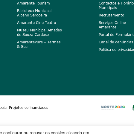
Amarante Tourism
Contactos e Horário
Municipais
Biblioteca Municipal
Albano Sardoeira
Recrutamento
Amarante Cine-Teatro
Serviços Online
Amarante
Museu Municipal Amadeo
de Souza-Cardoso
Portal de Formulári
AmarantePure – Termas
Canal de denúncias
& Spa
Política de privacida
peia
Projetos cofinanciados
ode configurar ou recusar os cookies clicando em