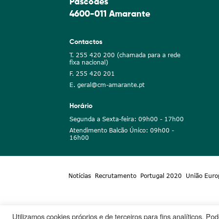
Pascoaes
4600-011 Amarante
Contactos
T. 255 420 200 (chamada para a rede
fixa nacional)
F. 255 420 201
E. geral@cm-amarante.pt
Horário
Segunda a Sexta-feira: 09h00 - 17h00
Atendimento Balcão Único: 09h00 -
16h00
Notícias
Recrutamento
Portugal 2020
União Euro
Utilizamos cookies próprios e de terceiros para fins analíticos. P