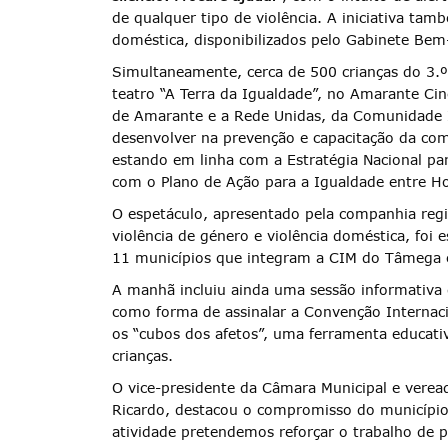
de qualquer tipo de violência. A iniciativa tam
doméstica, disponibilizados pelo Gabinete Be
Simultaneamente, cerca de 500 crianças do 3.º 
teatro “A Terra da Igualdade”, no Amarante Cin
de Amarante e a Rede Unidas, da Comunidade 
desenvolver na prevenção e capacitação da com
estando em linha com a Estratégia Nacional p
com o Plano de Ação para a Igualdade entre H
O espetáculo, apresentado pela companhia regi
violência de género e violência doméstica, foi e
11 municípios que integram a CIM do Tâmega 
A manhã incluiu ainda uma sessão informativa 
como forma de assinalar a Convenção Internaci
Termo de Pesquisa
os “cubos dos afetos”, uma ferramenta educativ
crianças.
O vice-presidente da Câmara Municipal e vere
Ricardo, destacou o compromisso do município 
atividade pretendemos reforçar o trabalho de pa