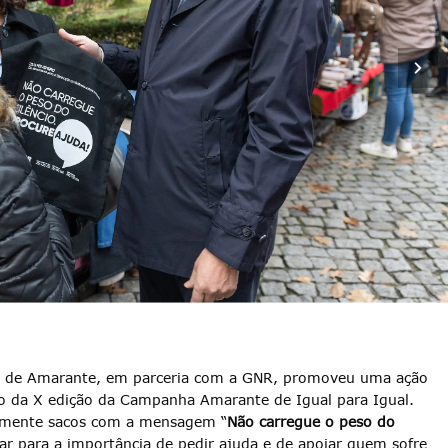
pio de Amarante, em parceria com a GNR, promoveu uma ação
to da X edição da Campanha Amarante de Igual para Igual.
camente sacos com a mensagem “
Não carregue o peso do
tar para a importância de pedir ajuda e de apoiar quem sofre