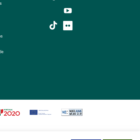
s
os
de