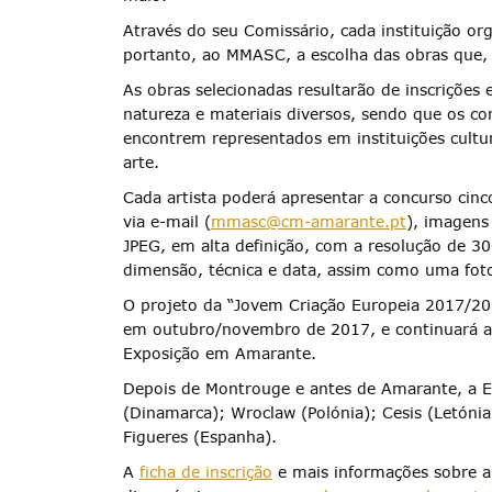
Através do seu Comissário, cada instituição org
portanto, ao MMASC, a escolha das obras que, 
As obras selecionadas resultarão de inscrições 
natureza e materiais diversos, sendo que os co
encontrem representados em instituições cultur
Termo de Pesquisa
arte.
Cada artista poderá apresentar a concurso cin
via e-mail (
mmasc@cm-amarante.pt
), imagens
JPEG, em alta definição, com a resolução de 300
dimensão, técnica e data, assim como uma foto
Categorias gerais
O projeto da “Jovem Criação Europeia 2017/201
em outubro/novembro de 2017, e continuará at
Exposição em Amarante.
Depois de Montrouge e antes de Amarante, a Ex
(Dinamarca); Wroclaw (Polónia); Cesis (Letónia
Filtros
Figueres (Espanha).
A
ficha de inscrição
e mais informações sobre 