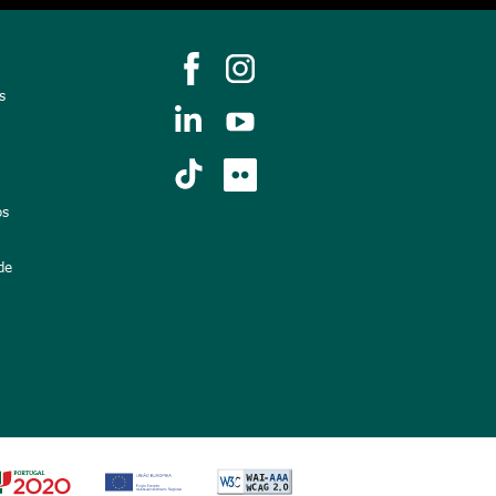
s
os
de