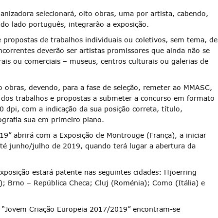
anizadora selecionará, oito obras, uma por artista, cabendo,
do lado português, integrarão a exposição.
e propostas de trabalhos individuais ou coletivos, sem tema, de
ncorrentes deverão ser artistas promissores que ainda não se
ais ou comerciais – museus, centros culturais ou galerias de
co obras, devendo, para a fase de seleção, remeter ao MMASC,
 dos trabalhos e propostas a submeter a concurso em formato
 dpi, com a indicação da sua posição correta, título,
grafia sua em primeiro plano.
9” abrirá com a Exposição de Montrouge (França), a iniciar
é junho/julho de 2019, quando terá lugar a abertura da
posição estará patente nas seguintes cidades: Hjoerring
); Brno – República Checa; Cluj (Roménia); Como (Itália) e
a “Jovem Criação Europeia 2017/2019” encontram-se