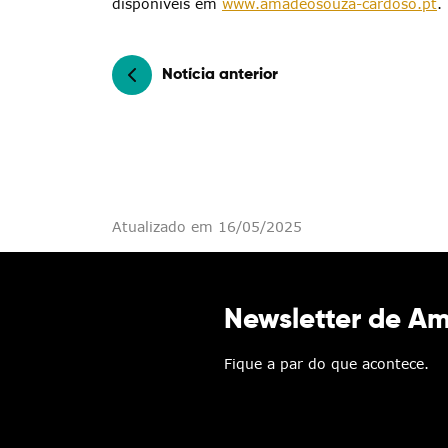
disponíveis em
www.amadeosouza-cardoso.pt
.
Notícia anterior
Atualizado em 16/05/2025
Newsletter de A
Fique a par do que acontece.