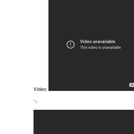
Filtros
Vídeo:
“>