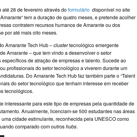
até 28 de fevereiro através do
formulário
disponível no site
 Amarante” tem a duração de quatro meses, e pretende acolher
presas contratem recursos humanos de Amarante ou dos
se por até mais oito meses.
 do Amarante Tech Hub –
cluster
tecnológico emergente
de Amarante – que tem vindo a desenvolver o setor
s específicos de atração de empresas e talento. Sucede ao
u profissionais do setor tecnológico a viverem durante um
didaturas. Do Amarante Tech Hub faz também parte o “Talent
ionais do setor tecnológico que tenham interesse em receber
s tecnológicos.
 interessante para este tipo de empresas pela quantidade de
crutamento. Anualmente, licenciam-se 500 estudantes nas áreas
e de uma cidade estimulante, reconhecida pela UNESCO como
l quando comparado com outros
hubs
.