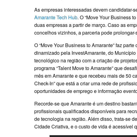
As empresas interessadas devem candidatar-se 
Amarante Tech Hub
. O “Move Your Business to
duas empresas a partir de março. Caso as em
concelhos vizinhos, a parceria pode prolongar-
O “Move Your Business to Amarante” faz parte
dinamizado pela InvestAmarante, do Município 
tecnológico na região com a criação de projeto
programa “Talent Move to Amarante” que desafio
mês em Amarante e que recebeu mais de 50 can
Check-In” que está a criar uma rede de profiss
Termo de Pesquisa
oportunidades de emprego e informação evento
Recorde-se que Amarante é um destino bastante
profissionais qualificados disponíveis para re
de tecnologia na região. Além disso, trata-s
Categorias gerais
Cidade Criativa, e o custo de vida é acessíve