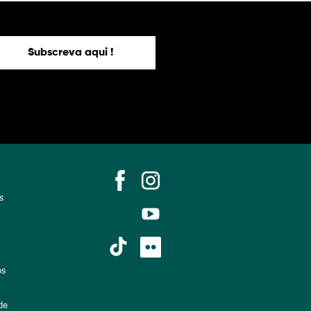
Subscreva aqui !
s
os
de