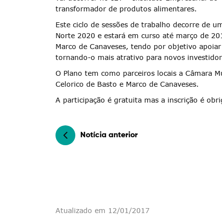
Termo de Pesquisa
transformador de produtos alimentares.
Este ciclo de sessões de trabalho decorre de u
Norte 2020 e estará em curso até março de 201
Marco de Canaveses, tendo por objetivo apoiar
tornando-o mais atrativo para novos investidor
Categorias gerais
O Plano tem como parceiros locais a Câmara Mu
Celorico de Basto e Marco de Canaveses.
A participação é gratuita mas a inscrição é ob
Filtros
Notícia anterior
Atualizado em 12/01/2017