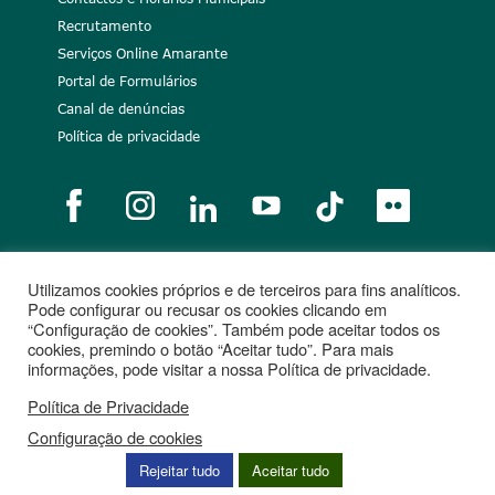
Recrutamento
Serviços Online Amarante
Portal de Formulários
Canal de denúncias
Política de privacidade
Utilizamos cookies próprios e de terceiros para fins analíticos.
Notícias
Recrutamento
Portugal 2020
União Europeia
Pode configurar ou recusar os cookies clicando em
“Configuração de cookies”. Também pode aceitar todos os
Projetos cofinanciados
cookies, premindo o botão “Aceitar tudo”. Para mais
informações, pode visitar a nossa Política de privacidade.
Política de Privacidade
Configuração de cookies
Rejeitar tudo
Aceitar tudo