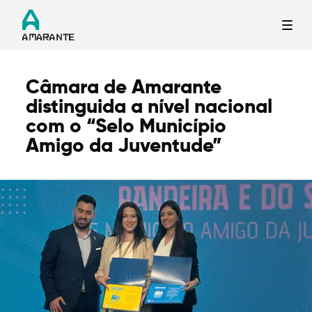
Câmara de Amarante
Termo de Pesquisa
distinguida a nível nacional
com o “Selo Município
Amigo da Juventude”
Categorias gerais
Filtros