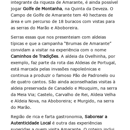
integrante da riqueza de Amarante, é ainda possível
jogar
Golfe de Montanha
, na Quinta da Deveza. O
Campo de Golfe de Amarante tem 40 hectares de
área e um percurso de 18 buracos com vistas para
as serras do Marão e Aboboreira.
Serras essas que nos presenteiam com aldeias
típicas e que a campanha “Brumas de Amarante”
convidam a visitar na experiência com o nome
Caminhos de Tradições
. A aldeia da Ovelhinha, por
exemplo, faz parte da rota das Aldeias de Portugal,
está marcada pelas invasões napoleónicas e
continua a produzir o famoso Pão de Padronelo ou
de quatro cantos. São ainda aconselhadas visitas à
aldeia preservada de Canadelo e Mouquim, na serra
da Meia Via; Castelo, Carvalho de Rei, Aldeia Velha
e Aldeia Nova, na Aboboreira; e Murgido, na serra
do Marão.
Região de rica e farta gastronomia,
Saborear a
Autenticidade Local
é outra das experiências
sugeridas a quem visita Amarante. O roteiro inclui