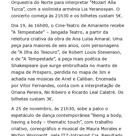
Orquestra do Norte para interpretar “Mozart Alla
Turca”, com a violinista arménia Lia Yeranosyan. O
concerto começa às 21h30 e os bilhetes custam 5€.
Dia 19, às 16h00, o Cine-Teatro de Amarante recebe
“A Tempestade” – Jangada Teatro, a partir da
releitura criativa da obra de Ana Luísa Amaral. Uma
peça para maiores de seis anos, com personagens
de “A Ilha do Tesouro”, de Robert Louis Stevenson,
e de “A Tempestade”, a peça mais poética de
Shakespeare que surge embrulhada no manto de
magia de Próspero, perdida no mapa de Jim e
achada nas músicas de Ariel e Caliban. Encenada
por Vítor Fernandes, conta com a interpretação de
Oriana Pereira, Nii Ribeiro e Ricardo Leal Calatré. Os
bilhetes custam 3€.
A 25 de novembro, às 21h30, sobe a palco o
espetáculo de dança contemporânea “Being a body,
having a body – thematic touch”, com trabalho
criativo, coreográfico e musical de Maura Morales e
Michio Woirgardt, pela ITZ-Intranzyt Cia. Resultado