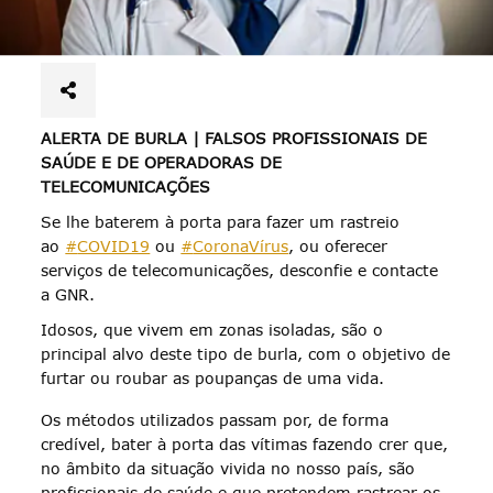
ALERTA DE BURLA | FALSOS PROFISSIONAIS DE
SAÚDE E DE OPERADORAS DE
TELECOMUNICAÇÕES
Se lhe baterem à porta para fazer um rastreio
ao
#
COVID19
ou
#
CoronaVírus
, ou oferecer
serviços de telecomunicações, desconfie e contacte
a GNR.
Idosos, que vivem em zonas isoladas, são o
principal alvo deste tipo de burla, com o objetivo de
furtar ou roubar as poupanças de uma vida.
Os métodos utilizados passam por, de forma
credível, bater à porta das vítimas fazendo crer que,
no âmbito da situação vivida no nosso país, são
profissionais de saúde e que pretendem rastrear os