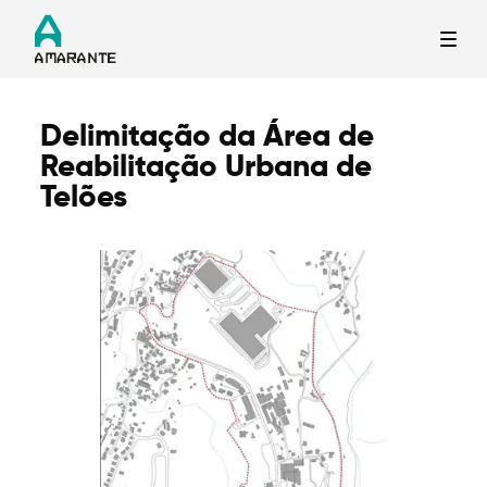
Delimitação da Área de
Termo de Pesquisa
Reabilitação Urbana de
Telões
Categorias gerais
Filtros