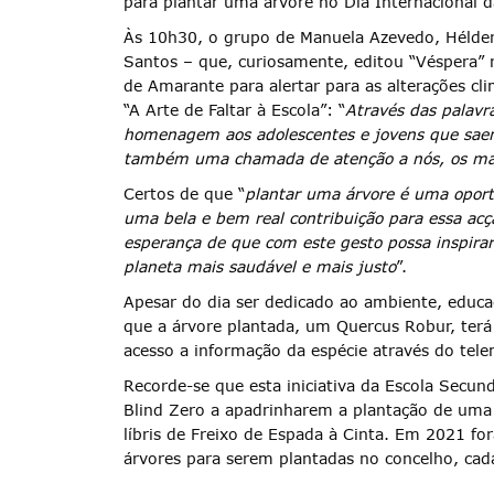
para plantar uma árvore no Dia Internacional 
Às 10h30, o grupo de Manuela Azevedo, Hélder G
Santos – que, curiosamente, editou “Véspera” 
de Amarante para alertar para as alterações cl
“A Arte de Faltar à Escola”: “
Através das palav
Termo de Pesquisa
homenagem aos adolescentes e jovens que saem
também uma chamada de atenção a nós, os mai
Certos de que “
plantar uma árvore é uma oportu
uma bela e bem real contribuição para essa acç
esperança de que com este gesto possa inspirar
planeta mais saudável e mais justo
”.
Categorias gerais
Apesar do dia ser dedicado ao ambiente, educa
que a árvore plantada, um Quercus Robur, ter
acesso a informação da espécie através do tele
Recorde-se que esta iniciativa da Escola Sec
Filtros
Blind Zero a apadrinharem a plantação de uma 
líbris de Freixo de Espada à Cinta. Em 2021 fo
árvores para serem plantadas no concelho, ca