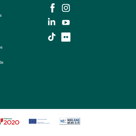
s
os
de