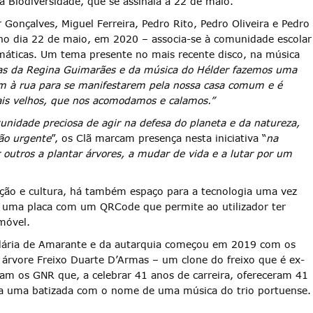
da Biodiversidade, que se assinala a 22 de maio.
onçalves, Miguel Ferreira, Pedro Rito, Pedro Oliveira e Pedro
no dia 22 de maio, em 2020 – associa-se à comunidade escolar
imáticas. Um tema presente no mais recente disco, na música
ras da Regina Guimarães e da música do Hélder fazemos uma
 à rua para se manifestarem pela nossa casa comum e é
s velhos, que nos acomodamos e calamos.”
nidade preciosa de agir na defesa do planeta e da natureza,
ão urgente
”, os Clã marcam presença nesta iniciativa “
na
 outros a plantar árvores, a mudar de vida e a lutar por um
ção e cultura, há também espaço para a tecnologia uma vez
á uma placa com um QRCode que permite ao utilizador ter
móvel.
undária de Amarante e da autarquia começou em 2019 com os
árvore Freixo Duarte D’Armas – um clone do freixo que é ex-
ram os GNR que, a celebrar 41 anos de carreira, ofereceram 41
da uma batizada com o nome de uma música do trio portuense.