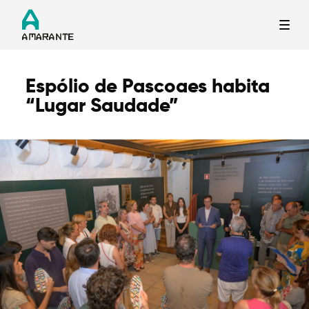
Espólio de Pascoaes habita
Termo de Pesquisa
“Lugar Saudade”
Categorias gerais
Filtros