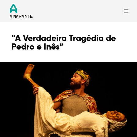
“A Verdadeira Tragédia de
Termo de Pesquisa
Pedro e Inês”
Categorias gerais
Filtros