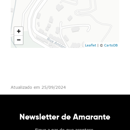
+
−
Leaflet
| ©
CartoDB
Atualizado em 25/09/2024
Newsletter de Amarante
Fique a par do que acontece.