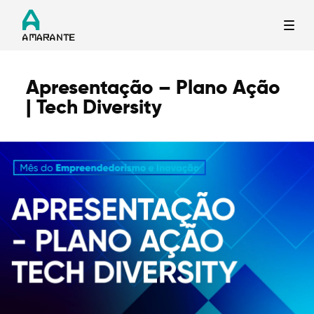
Apresentação – Plano Ação
Termo de Pesquisa
| Tech Diversity
Categorias gerais
Filtros