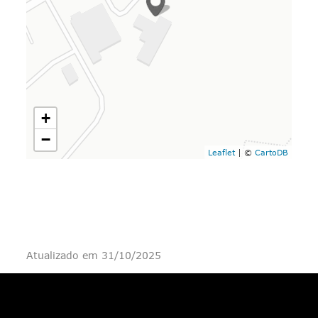
+
−
Leaflet
| ©
CartoDB
Atualizado em 31/10/2025