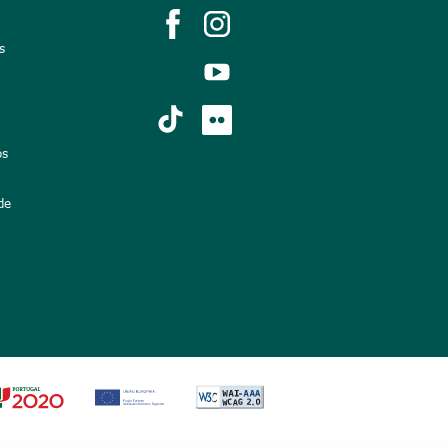
s
os
de