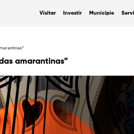
Visitar
Investir
Município
Serv
amarantinas”
rdas amarantinas”