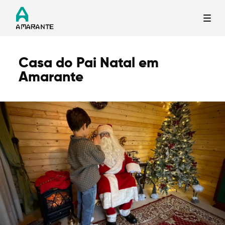
Casa do Pai Natal em
Termo de Pesquisa
Amarante
Categorias gerais
Filtros