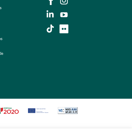
s
os
de