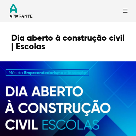
Dia aberto à construção civil
Termo de Pesquisa
| Escolas
Categorias gerais
Filtros