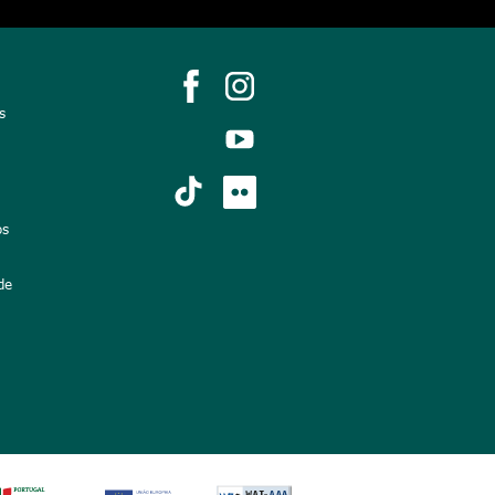
s
os
de