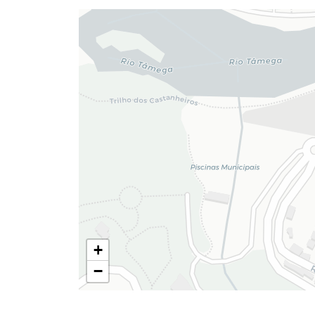
Termo de Pesquisa
Categorias gerais
+
−
Filtros