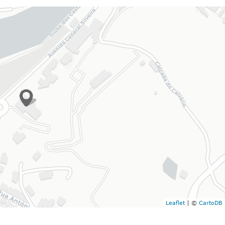
Leaflet
| ©
CartoDB