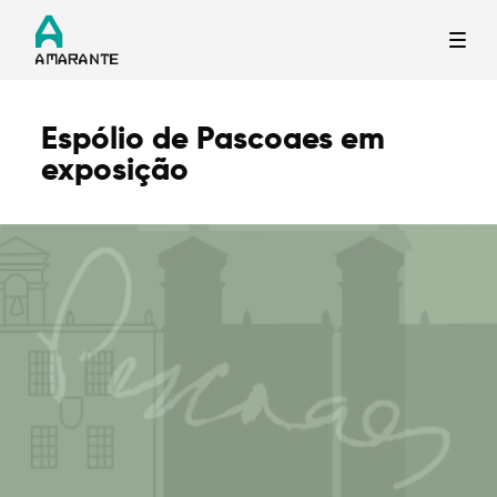
Espólio de Pascoaes em
Termo de Pesquisa
exposição
Categorias gerais
Filtros