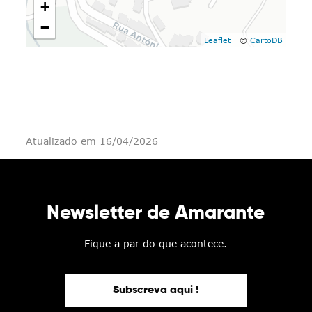
+
−
Leaflet
| ©
CartoDB
Atualizado em 16/04/2026
Newsletter de Amarante
Fique a par do que acontece.
Subscreva aqui !