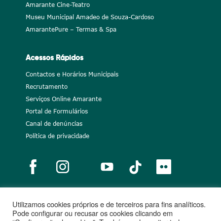
Amarante Cine-Teatro
Museu Municipal Amadeo de Souza-Cardoso
AmarantePure – Termas & Spa
Acessos Rápidos
Contactos e Horários Municipais
Recrutamento
Serviços Online Amarante
Portal de Formulários
Canal de denúncias
Política de privacidade
Utilizamos cookies próprios e de terceiros para fins analíticos.
Notícias
Recrutamento
Portugal 2020
União Europeia
Pode configurar ou recusar os cookies clicando em