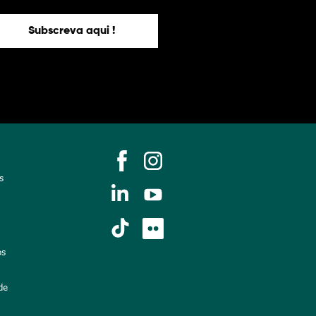
Subscreva aqui !
s
os
de