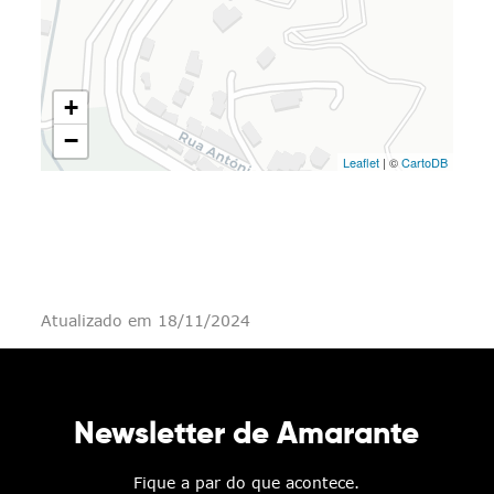
+
−
Leaflet
| ©
CartoDB
Atualizado em 18/11/2024
Newsletter de Amarante
Fique a par do que acontece.