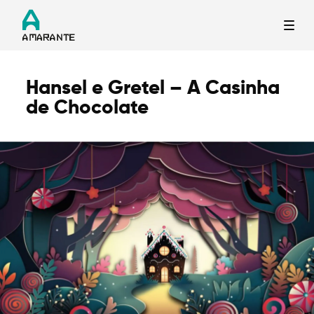
Hansel e Gretel – A Casinha
Termo de Pesquisa
de Chocolate
Categorias gerais
Filtros