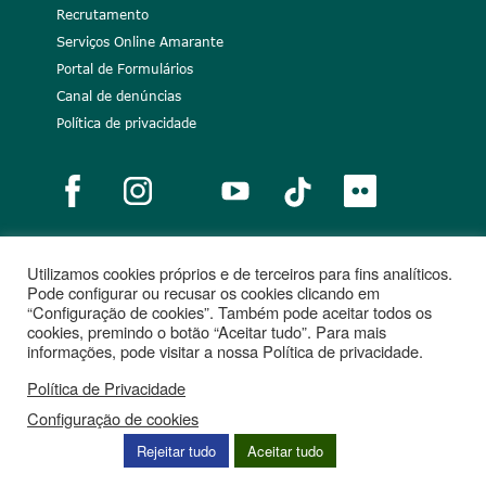
Recrutamento
Serviços Online Amarante
Portal de Formulários
Canal de denúncias
Política de privacidade
Utilizamos cookies próprios e de terceiros para fins analíticos.
Notícias
Recrutamento
Portugal 2020
União Europeia
Pode configurar ou recusar os cookies clicando em
“Configuração de cookies”. Também pode aceitar todos os
Projetos cofinanciados
cookies, premindo o botão “Aceitar tudo”. Para mais
informações, pode visitar a nossa Política de privacidade.
Política de Privacidade
Configuração de cookies
Rejeitar tudo
Aceitar tudo