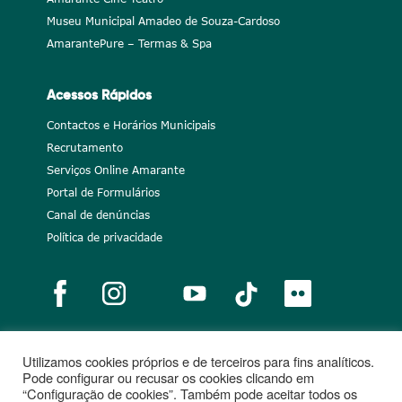
Museu Municipal Amadeo de Souza-Cardoso
AmarantePure – Termas & Spa
Acessos Rápidos
Contactos e Horários Municipais
Recrutamento
Serviços Online Amarante
Portal de Formulários
Canal de denúncias
Política de privacidade
Utilizamos cookies próprios e de terceiros para fins analíticos.
Notícias
Recrutamento
Portugal 2020
União Europeia
Pode configurar ou recusar os cookies clicando em
“Configuração de cookies”. Também pode aceitar todos os
Projetos cofinanciados