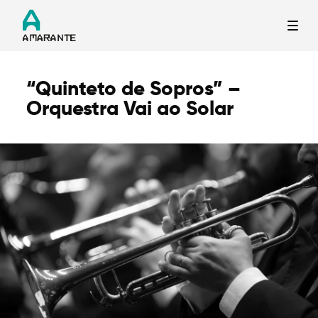
“Quinteto de Sopros” –
Termo de Pesquisa
Orquestra Vai ao Solar
Categorias gerais
Filtros