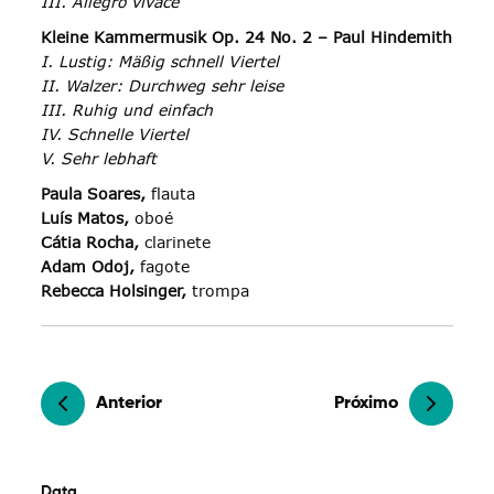
III. Allegro vivace
Kleine Kammermusik Op. 24 No. 2 – Paul Hindemith
I. Lustig: Mäßig schnell Viertel
II. Walzer: Durchweg sehr leise
III. Ruhig und einfach
IV. Schnelle Viertel
V. Sehr lebhaft
Paula Soares,
flauta
Luís Matos,
oboé
Cátia Rocha,
clarinete
Adam Odoj,
fagote
Rebecca Holsinger,
trompa
Anterior
Próximo
Data