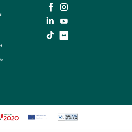
s
os
de