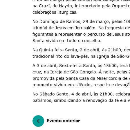
na Cruz”, de Haydn, interpretado pela Orquest
celebrações litúrgicas.
No Domingo de Ramos, 29 de março, pelas 10h1
Termo de Pesquisa
triunfal de Jesus em Jerusalém. Na freguesia d
figurantes a representar o percurso de Jesus a
Santa vivida em todo o concelho.
Na Quinta-feira Santa, 2 de abril, às 21h00, de
tradicional rito do lava-pés, na Igreja de São G
Categorias gerais
A 3 de abril, Sexta-feira Santa, às 15h00, ter
cruz, na Igreja de São Gonçalo. À noite, pelas 
promovida pela Santa Casa da Misericórdia de 
momento vivido em silêncio, respeito e devoçã
No Sábado Santo, 4 de abril, às 21h00, celebra-
Filtros
batismos, simbolizando a renovação da fé e a v
Evento anterior