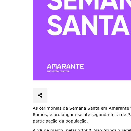
As cerimónias da Semana Santa em Amarante t
Ramos, e prolongam-se até segunda-feira de Pá
participação da população.
A 28 de março, pelas 22h00, São Gonçalo receb