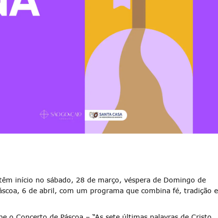
êm início no sábado, 28 de março, véspera de Domingo de
scoa, 6 de abril, com um programa que combina fé, tradição e
e o Concerto de Páscoa – “As sete últimas palavras de Cristo