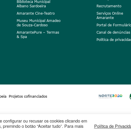
Biblioteca Municipal
Albano Sardoeira
Recrutamento
Amarante Cine-Teatro
Serviços Online
Amarante
Museu Municipal Amadeo
de Souza-Cardoso
Portal de Formulári
AmarantePure – Termas
Canal de denúncias
& Spa
Política de privacida
peia
Projetos cofinanciados
ode configurar ou recusar os cookies clicando em
, premindo o botão “Aceitar tudo”. Para mais
Política de Privaci