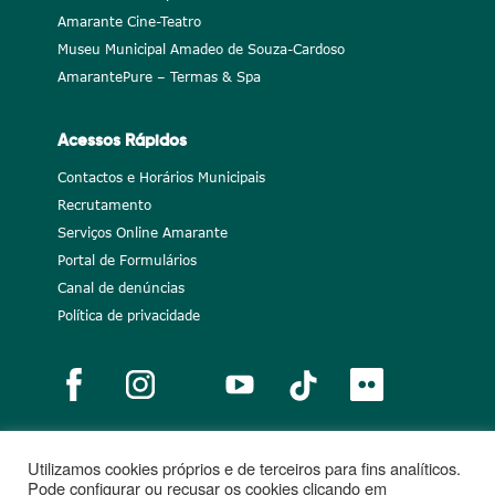
Amarante Cine-Teatro
Museu Municipal Amadeo de Souza-Cardoso
AmarantePure – Termas & Spa
Acessos Rápidos
Contactos e Horários Municipais
Recrutamento
Serviços Online Amarante
Portal de Formulários
Canal de denúncias
Política de privacidade
Utilizamos cookies próprios e de terceiros para fins analíticos.
Notícias
Recrutamento
Portugal 2020
União Europeia
Pode configurar ou recusar os cookies clicando em