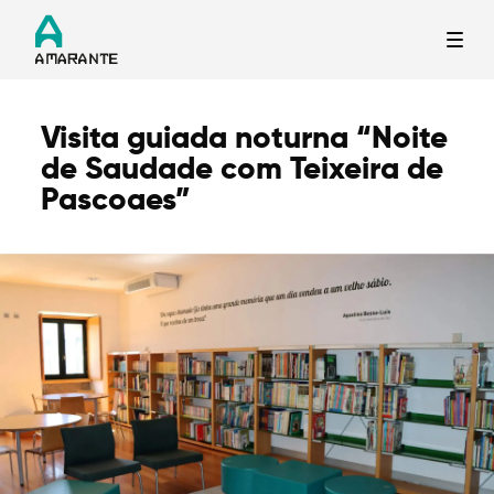
Visita guiada noturna “Noite
Termo de Pesquisa
de Saudade com Teixeira de
Pascoaes”
Categorias gerais
Filtros