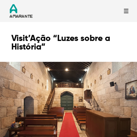
Visit’Ação “Luzes sobre a
Termo de Pesquisa
História”
Categorias gerais
Filtros